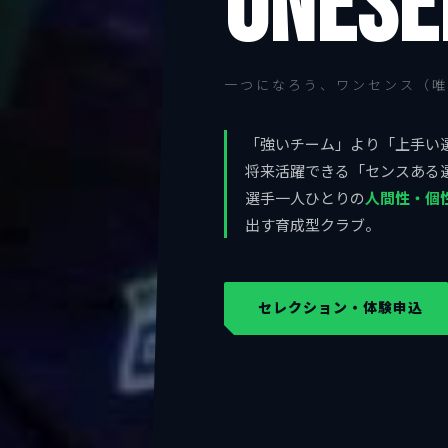
ONESE
一つになろう、ワンセンス（唯
「強いチーム」より「上手い
将来活躍できる「センスある
選手一人ひとりの
人間性・個
出す育成型クラブ。
セレクション・体験申込