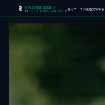
ONESENSE SEISHO
強み
コーチ陣
進路実績
練習
FCワンセンス西湘ジュニアユース